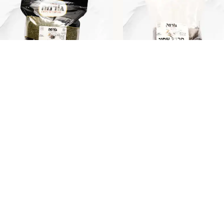
שחור 1 ק"ג
טימין 1 ק"ג
39.
1 ק"ג
₪
44.00
ספה לסל
הוספה לסל