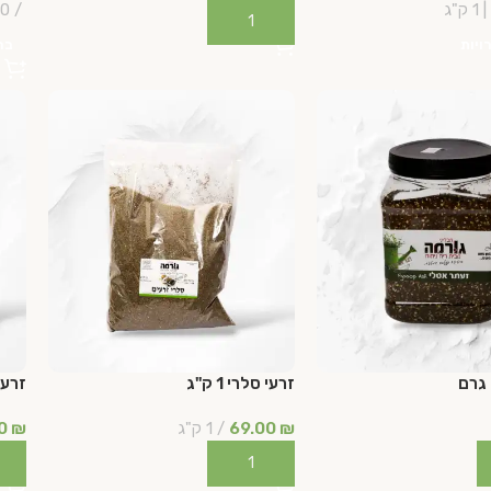
100 גר
הוספה לסל
ויות
בח
זרעי סלרי 1 ק"ג
זרעי פ
₪
69.00
1 ק"ג
₪
00
ל
הוספה לסל
הו