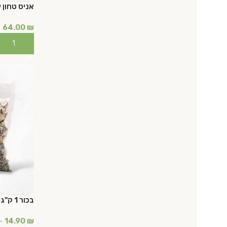
אניס טחון ⁦ינסון 1 ק"ג
64.00
₪
הוספה לס
בכור 1 ק"ג
–
14.90
₪