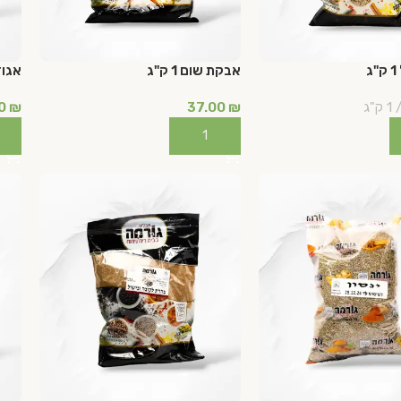
אבקת שום 1 ק"ג
אגוז 
1 ק"ג
₪
37.00
₪
00
ל
הוספה לסל
הו