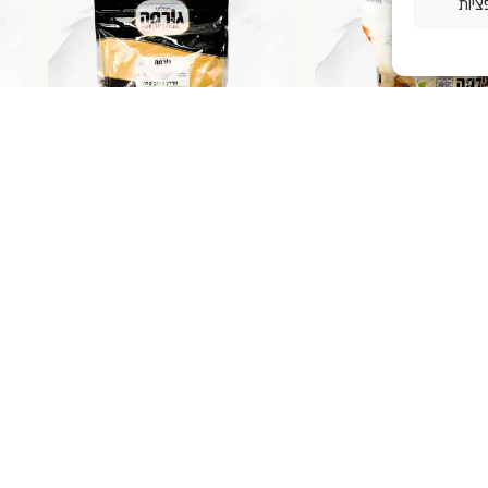
ציות
"ג
חרדל צהוב טחון 1 ק"ג
חרדל 
00
₪
39.00
₪
ל
הוספה לסל
הו
Loading...