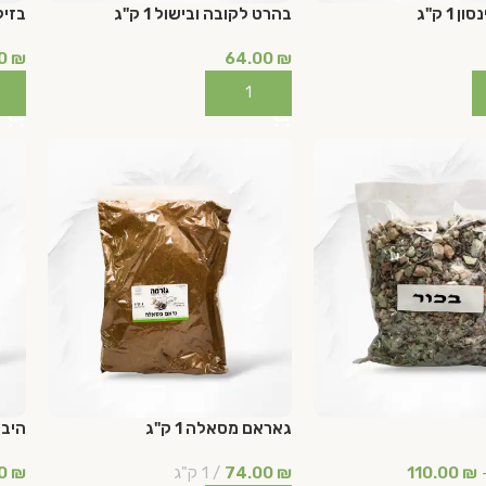
בהרט לקובה ובישול 1 ק"ג
בזיליק
00
₪
64.00
₪
ל
הוספה לסל
הו
גאראם מסאלה 1 ק"ג⁩⁩⁩⁩⁩⁩⁩⁩⁩
היביסק
₪
110.00
₪
74.00
1 ק"ג
₪
90