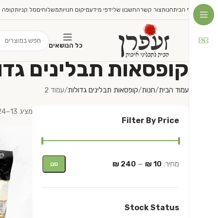
דף הבית
חנות
צור קשר
החשבון שלי
דפי מידע
מיקום חנויות
משלוחים
סל קניות
קופה
כל הנושאים
קופסאות תבלינים גדו
עמוד הבית
חנות
קופסאות תבלינים גדולות
עמוד 2
מציג 13–24 מתוך 94 תוצאות
Filter By Price
מחיר:
10 ₪
—
240 ₪
סנן
Stock Status